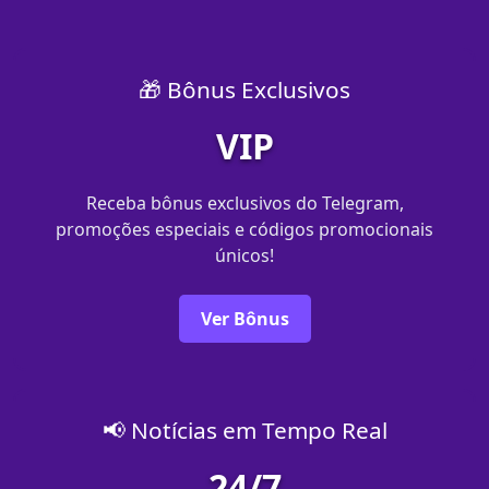
🎁 Bônus Exclusivos
VIP
Receba bônus exclusivos do Telegram,
promoções especiais e códigos promocionais
únicos!
Ver Bônus
📢 Notícias em Tempo Real
24/7