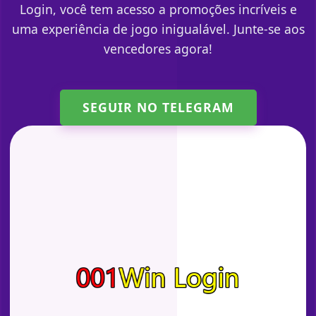
Login, você tem acesso a promoções incríveis e
uma experiência de jogo inigualável. Junte-se aos
vencedores agora!
SEGUIR NO TELEGRAM