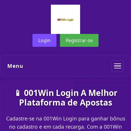
Login
Registrar-se
Menu
📱 001Win Login A Melhor
Plataforma de Apostas
Cadastre-se na 001Win Login para ganhar bônus
no cadastro e em cada recarga. Com a 001Win