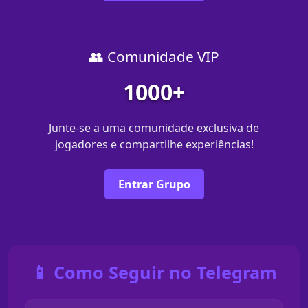
👥 Comunidade VIP
1000+
Junte-se a uma comunidade exclusiva de
jogadores e compartilhe experiências!
Entrar Grupo
📱 Como Seguir no Telegram