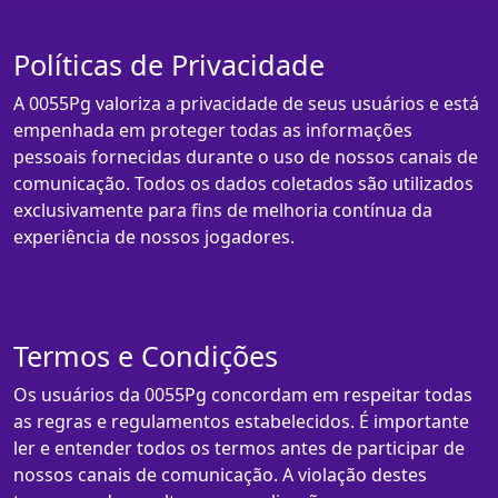
Políticas de Privacidade
A 0055Pg valoriza a privacidade de seus usuários e está
empenhada em proteger todas as informações
pessoais fornecidas durante o uso de nossos canais de
comunicação. Todos os dados coletados são utilizados
exclusivamente para fins de melhoria contínua da
experiência de nossos jogadores.
Termos e Condições
Os usuários da 0055Pg concordam em respeitar todas
as regras e regulamentos estabelecidos. É importante
ler e entender todos os termos antes de participar de
nossos canais de comunicação. A violação destes