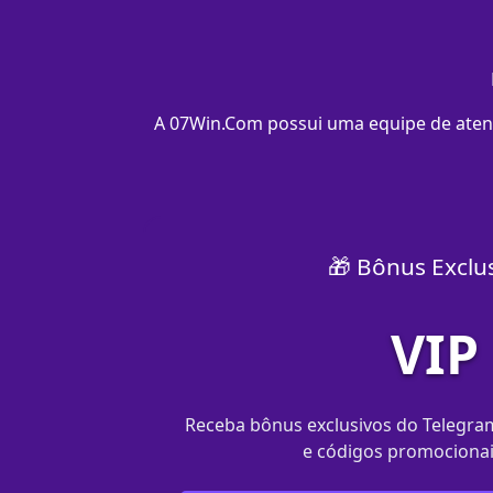
A 07Win.Com possui uma equipe de atendi
🎁 Bônus Exclu
VIP
Receba bônus exclusivos do Telegra
e códigos promocionai