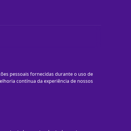
ões pessoais fornecidas durante o uso de
elhoria contínua da experiência de nossos