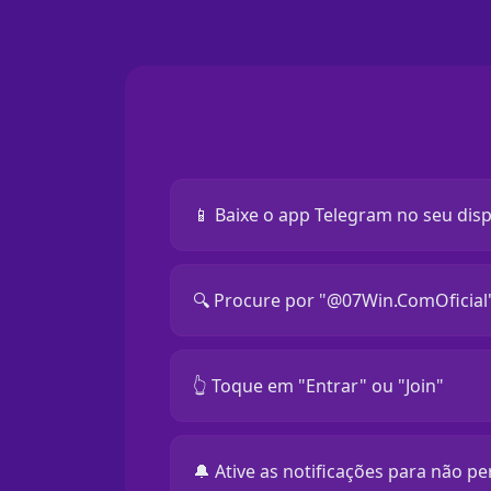
📱 Baixe o app Telegram no seu disp
🔍 Procure por "@07Win.ComOficial
👆 Toque em "Entrar" ou "Join"
🔔 Ative as notificações para não p