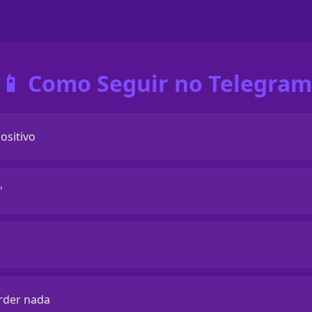
📱 Como Seguir no Telegram
ositivo
"
erder nada