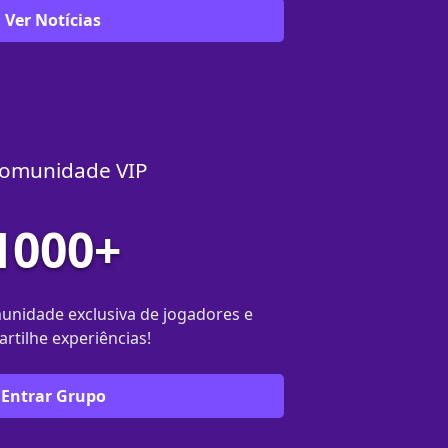
Ver Notícias
Comunidade VIP
1000+
unidade exclusiva de jogadores e
rtilhe experiências!
Entrar Grupo