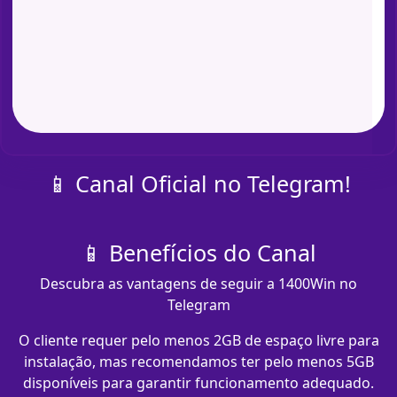
📱 Canal Oficial no Telegram!
📱 Benefícios do Canal
Descubra as vantagens de seguir a 1400Win no
Telegram
O cliente requer pelo menos 2GB de espaço livre para
instalação, mas recomendamos ter pelo menos 5GB
disponíveis para garantir funcionamento adequado.