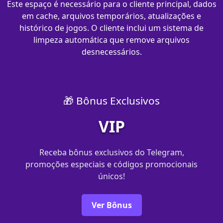
Este espaço é necessário para o cliente principal, dados
em cache, arquivos temporários, atualizações e
histórico de jogos. O cliente inclui um sistema de
limpeza automática que remove arquivos
desnecessários.
🎁 Bônus Exclusivos
VIP
Receba bônus exclusivos do Telegram,
promoções especiais e códigos promocionais
únicos!
Ver Bônus