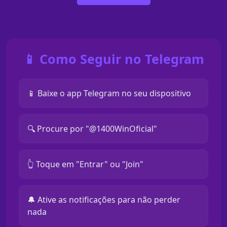
📱 Como Seguir no Telegram
📱 Baixe o app Telegram no seu dispositivo
🔍 Procure por "@1400WinOficial"
👆 Toque em "Entrar" ou "Join"
🔔 Ative as notificações para não perder
nada