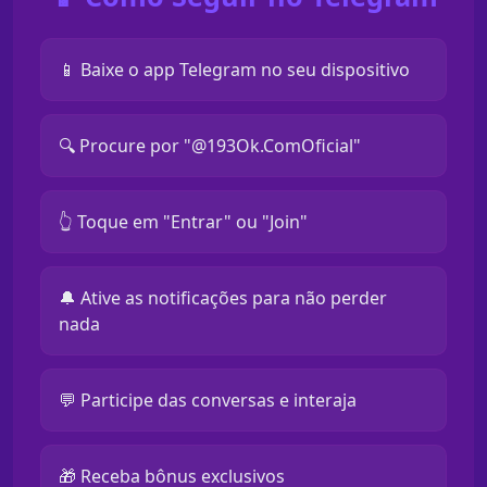
📱 Baixe o app Telegram no seu dispositivo
🔍 Procure por "@193Ok.ComOficial"
👆 Toque em "Entrar" ou "Join"
🔔 Ative as notificações para não perder
nada
💬 Participe das conversas e interaja
🎁 Receba bônus exclusivos