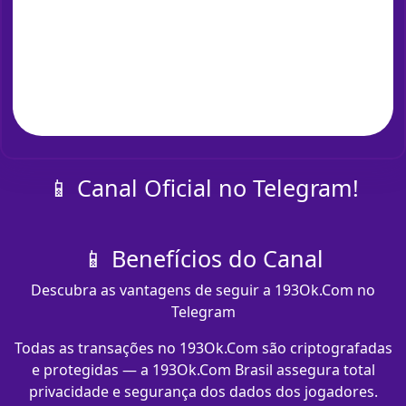
📱 Canal Oficial no Telegram!
📱 Benefícios do Canal
Descubra as vantagens de seguir a 193Ok.Com no
Telegram
Todas as transações no 193Ok.Com são criptografadas
e protegidas — a 193Ok.Com Brasil assegura total
privacidade e segurança dos dados dos jogadores.