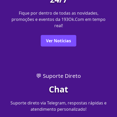
Fique por dentro de todas as novidades,
promoções e eventos da 193Ok.Com em tempo
real!
Ver Notícias
💬 Suporte Direto
Chat
Suporte direto via Telegram, respostas rápidas e
atendimento personalizado!