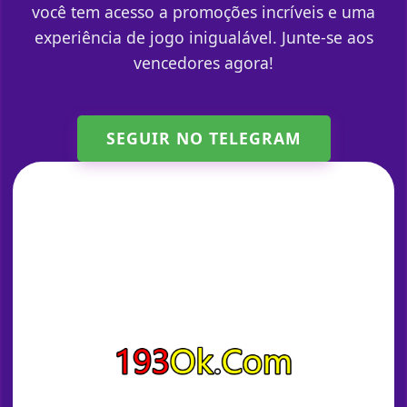
você tem acesso a promoções incríveis e uma
experiência de jogo inigualável. Junte-se aos
vencedores agora!
SEGUIR NO TELEGRAM