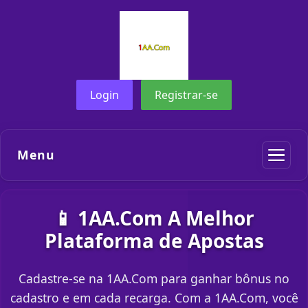
Login
Registrar-se
Menu
📱 1AA.Com A Melhor
Plataforma de Apostas
Cadastre-se na 1AA.Com para ganhar bônus no
cadastro e em cada recarga. Com a 1AA.Com, você