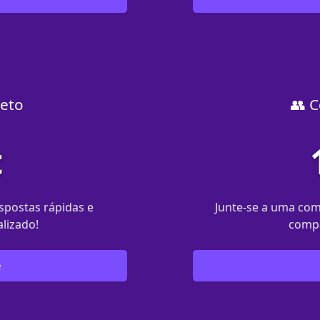
reto
👥 
t
espostas rápidas e
Junte-se a uma com
lizado!
compa
e