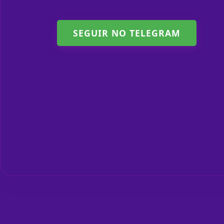
SEGUIR NO TELEGRAM