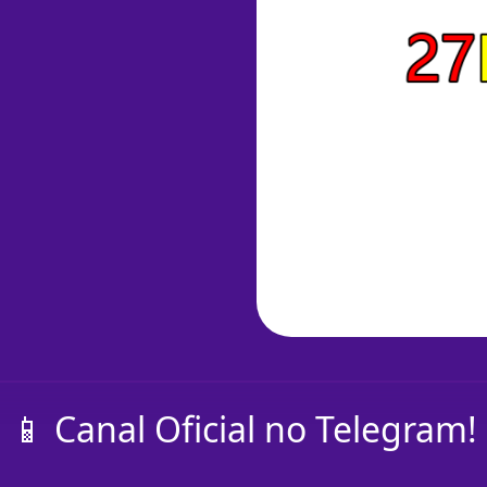
📱 Canal Oficial no Telegram!