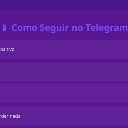
📱 Como Seguir no Telegram
ositivo
erder nada