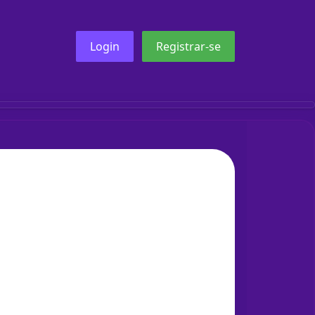
Login
Registrar-se