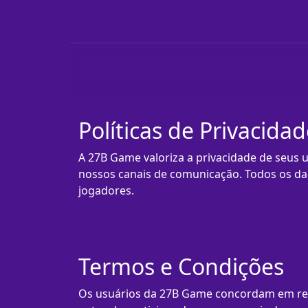
Políticas de Privacida
A 27B Game valoriza a privacidade de seus
nossos canais de comunicação. Todos os dad
jogadores.
Termos e Condições
Os usuários da 27B Game concordam em resp