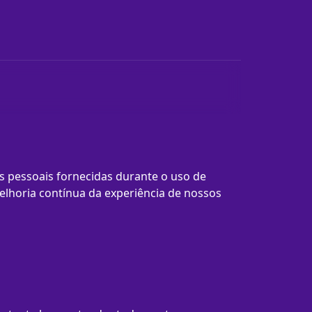
s pessoais fornecidas durante o uso de
elhoria contínua da experiência de nossos