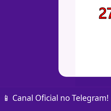
📱 Canal Oficial no Telegram!