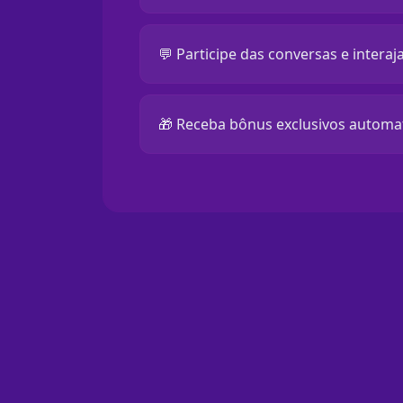
💬 Participe das conversas e interaj
🎁 Receba bônus exclusivos autom