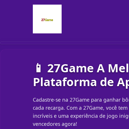
📱 27Game A Me
Plataforma de A
Cadastre-se na 27Game para ganhar bô
cada recarga. Com a 27Game, você tem
incríveis e uma experiência de jogo inig
vencedores agora!