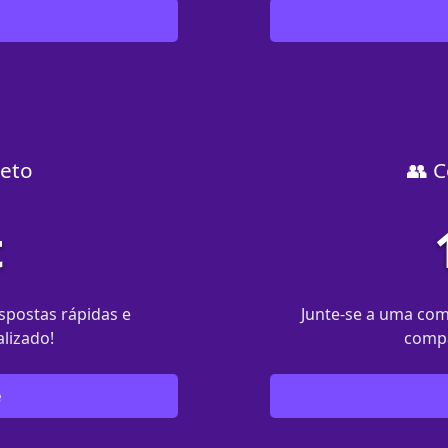
reto
👥 
t
espostas rápidas e
Junte-se a uma com
lizado!
compa
e