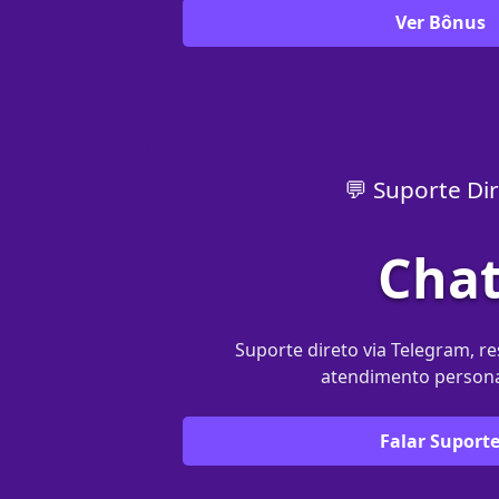
Ver Bônus
💬 Suporte Di
Cha
Suporte direto via Telegram, r
atendimento persona
Falar Suport