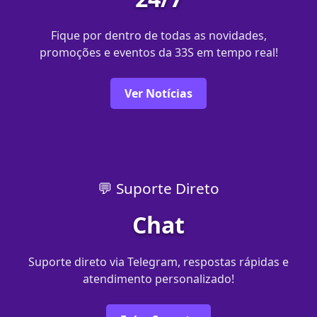
Fique por dentro de todas as novidades,
promoções e eventos da 33S em tempo real!
Ver Notícias
💬 Suporte Direto
Chat
Suporte direto via Telegram, respostas rápidas e
atendimento personalizado!