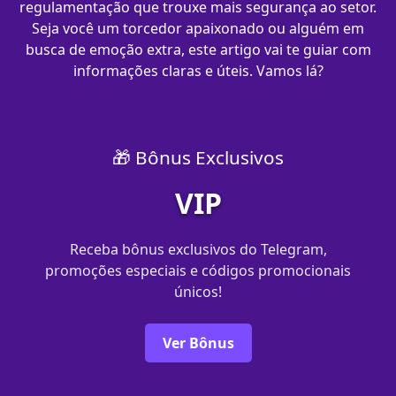
regulamentação que trouxe mais segurança ao setor.
Seja você um torcedor apaixonado ou alguém em
busca de emoção extra, este artigo vai te guiar com
informações claras e úteis. Vamos lá?
🎁 Bônus Exclusivos
VIP
Receba bônus exclusivos do Telegram,
promoções especiais e códigos promocionais
únicos!
Ver Bônus