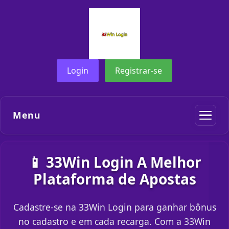
Login
Registrar-se
Menu
📱 33Win Login A Melhor
Plataforma de Apostas
Cadastre-se na 33Win Login para ganhar bônus
no cadastro e em cada recarga. Com a 33Win