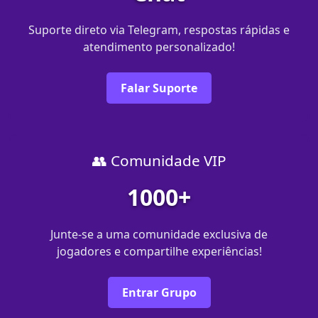
Suporte direto via Telegram, respostas rápidas e
atendimento personalizado!
Falar Suporte
👥 Comunidade VIP
1000+
Junte-se a uma comunidade exclusiva de
jogadores e compartilhe experiências!
Entrar Grupo