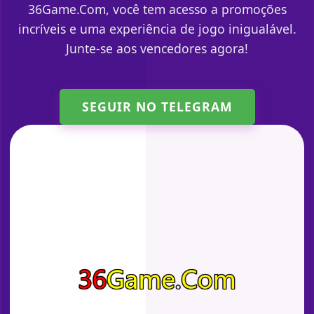
36Game.Com, você tem acesso a promoções
incríveis e uma experiência de jogo inigualável.
Junte-se aos vencedores agora!
SEGUIR NO TELEGRAM