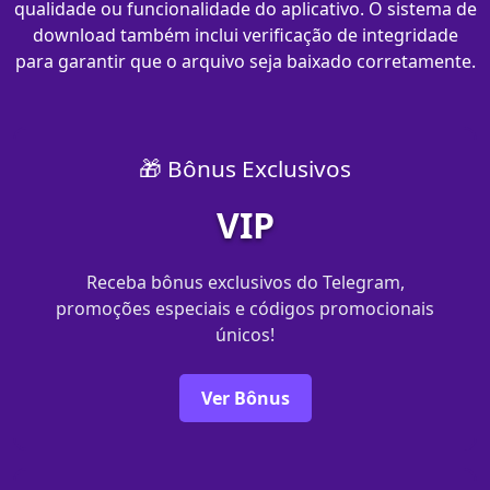
qualidade ou funcionalidade do aplicativo. O sistema de
download também inclui verificação de integridade
para garantir que o arquivo seja baixado corretamente.
🎁 Bônus Exclusivos
VIP
Receba bônus exclusivos do Telegram,
promoções especiais e códigos promocionais
únicos!
Ver Bônus