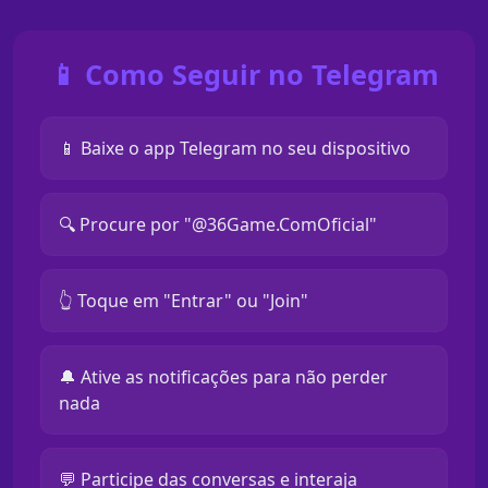
📱 Como Seguir no Telegram
📱 Baixe o app Telegram no seu dispositivo
🔍 Procure por "@36Game.ComOficial"
👆 Toque em "Entrar" ou "Join"
🔔 Ative as notificações para não perder
nada
💬 Participe das conversas e interaja