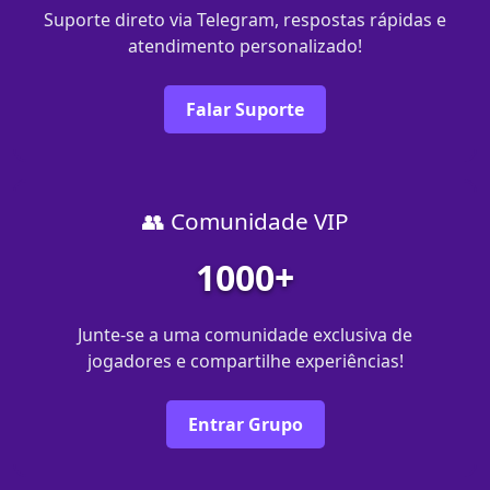
Suporte direto via Telegram, respostas rápidas e
atendimento personalizado!
Falar Suporte
👥 Comunidade VIP
1000+
Junte-se a uma comunidade exclusiva de
jogadores e compartilhe experiências!
Entrar Grupo