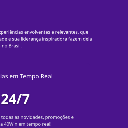
periências envolventes e relevantes, que
ade e sua liderança inspiradora fazem dela
no Brasil.
cias em Tempo Real
24/7
e todas as novidades, promoções e
a 40Win em tempo real!