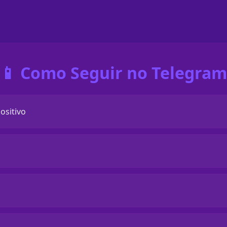
📱 Como Seguir no Telegram
ositivo