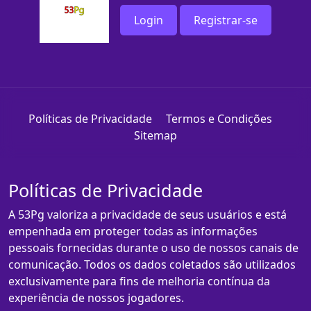
Login
Registrar-se
Políticas de Privacidade
Termos e Condições
Sitemap
Políticas de Privacidade
A 53Pg valoriza a privacidade de seus usuários e está
empenhada em proteger todas as informações
pessoais fornecidas durante o uso de nossos canais de
comunicação. Todos os dados coletados são utilizados
exclusivamente para fins de melhoria contínua da
experiência de nossos jogadores.