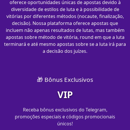
oferece oportunidades únicas de apostas devido à
diversidade de estilos de luta e à possibilidade de
vitórias por diferentes métodos (nocaute, finalização,
decisão). Nossa plataforma oferece apostas que
incluem não apenas resultados de lutas, mas também
apostas sobre método de vitória, round em que a luta
terminará e até mesmo apostas sobre se a luta irá para
a decisão dos juízes.
🎁 Bônus Exclusivos
VIP
Receba bônus exclusivos do Telegram,
promoções especiais e códigos promocionais
únicos!