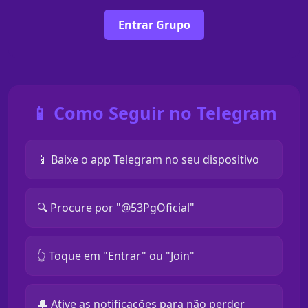
Entrar Grupo
📱 Como Seguir no Telegram
📱 Baixe o app Telegram no seu dispositivo
🔍 Procure por "@53PgOficial"
👆 Toque em "Entrar" ou "Join"
🔔 Ative as notificações para não perder