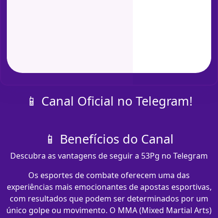
📱 Canal Oficial no Telegram!
📱 Benefícios do Canal
Descubra as vantagens de seguir a 53Pg no Telegram
Os esportes de combate oferecem uma das
experiências mais emocionantes de apostas esportivas,
com resultados que podem ser determinados por um
único golpe ou movimento. O MMA (Mixed Martial Arts)