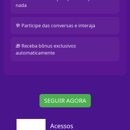
nada
💬 Participe das conversas e interaja
🎁 Receba bônus exclusivos
automaticamente
SEGUIR AGORA
Acessos