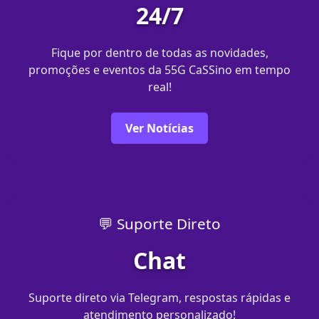
24/7
Fique por dentro de todas as novidades,
promoções e eventos da 55G CaSSino em tempo
real!
Ver Notícias
💬 Suporte Direto
Chat
Suporte direto via Telegram, respostas rápidas e
atendimento personalizado!