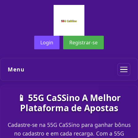
Login
Registrar-se
Menu
📱 55G CaSSino A Melhor
Plataforma de Apostas
Cadastre-se na 55G CaSSino para ganhar bônus
no cadastro e em cada recarga. Com a 55G