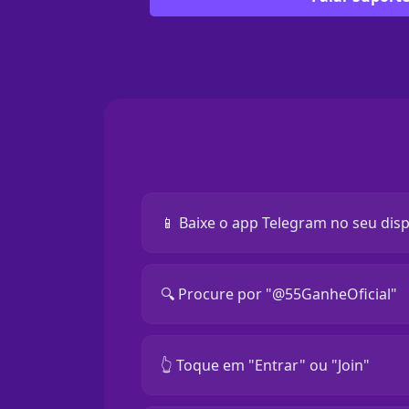
📱 Baixe o app Telegram no seu disp
🔍 Procure por "@55GanheOficial"
👆 Toque em "Entrar" ou "Join"