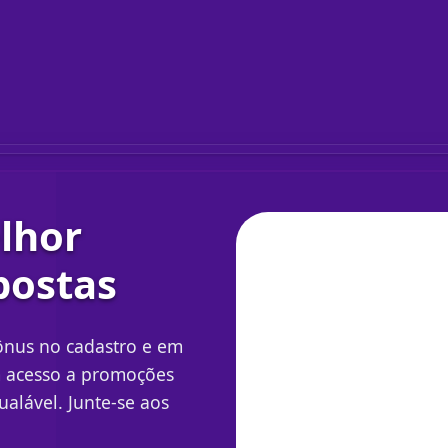
lhor
postas
ônus no cadastro e em
m acesso a promoções
ualável. Junte-se aos