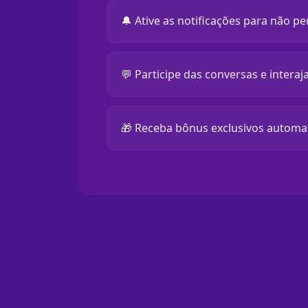
🔔 Ative as notificações para não p
💬 Participe das conversas e interaj
🎁 Receba bônus exclusivos autom