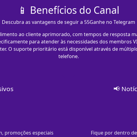
📱 Benefícios do Canal
Descubra as vantagens de seguir a 55Ganhe no Telegram
ndimento ao cliente aprimorado, com tempos de resposta ma
ecificamente para atender às necessidades dos membros VIP
. O suporte prioritário está disponível através de múltiplo
telefone.
sivos
📢 Notí
m, promoções especiais
Fique por dentro d