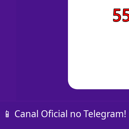
📱 Canal Oficial no Telegram!