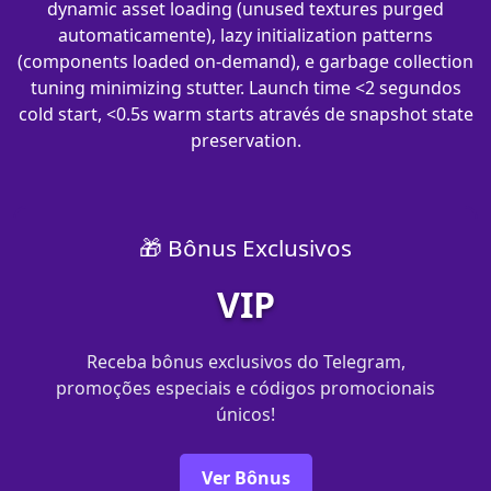
dynamic asset loading (unused textures purged
automaticamente), lazy initialization patterns
(components loaded on-demand), e garbage collection
tuning minimizing stutter. Launch time <2 segundos
cold start, <0.5s warm starts através de snapshot state
preservation.
🎁 Bônus Exclusivos
VIP
Receba bônus exclusivos do Telegram,
promoções especiais e códigos promocionais
únicos!
Ver Bônus