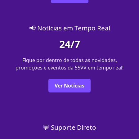
📢 Notícias em Tempo Real
24/7
Fique por dentro de todas as novidades,
promoções e eventos da 55VV em tempo real!
Ver Notícias
💬 Suporte Direto