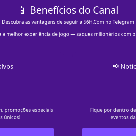
📱 Benefícios do Canal
Descubra as vantagens de seguir a 56H.Com no Telegram
 a melhor experiência de jogo — saques milionários com 
sivos
📢 Notí
m, promoções especiais
Fique por dentro d
s únicos!
eventos da