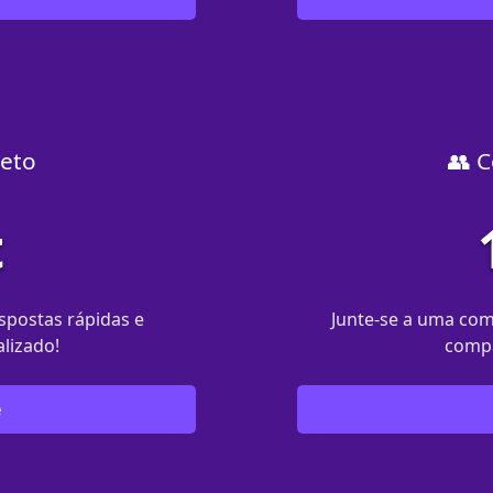
reto
👥 
t
espostas rápidas e
Junte-se a uma com
lizado!
compa
e