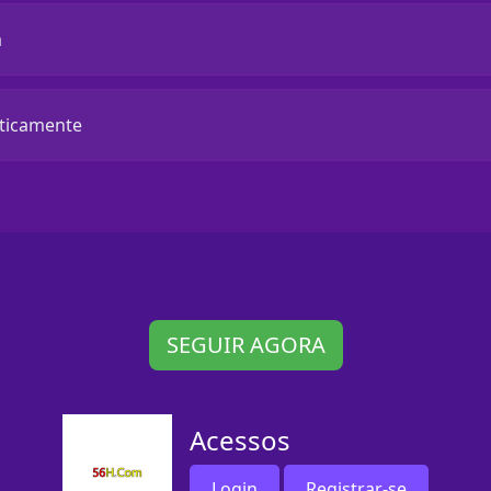
a
aticamente
SEGUIR AGORA
Acessos
Login
Registrar-se