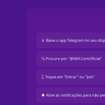
📱 Baixe o app Telegram no seu disp
🔍 Procure por "@56H.ComOficial"
👆 Toque em "Entrar" ou "Join"
🔔 Ative as notificações para não p