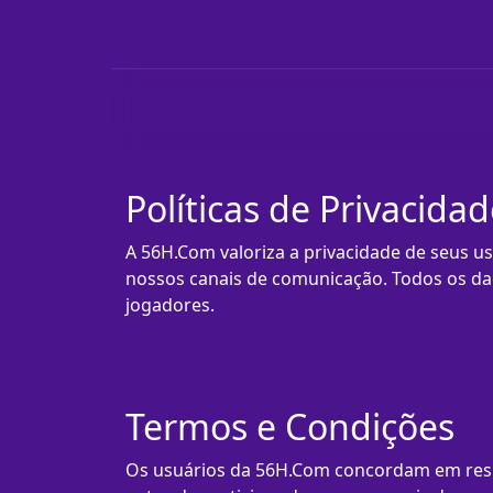
Políticas de Privacida
A 56H.Com valoriza a privacidade de seus 
nossos canais de comunicação. Todos os dad
jogadores.
Termos e Condições
Os usuários da 56H.Com concordam em respe