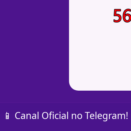
📱 Canal Oficial no Telegram!