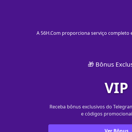
A 56H.Com proporciona serviço completo e
🎁 Bônus Exclu
VIP
Receba bônus exclusivos do Telegra
e códigos promocionai
Ver Bônus