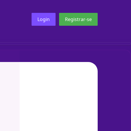
Login
Registrar-se