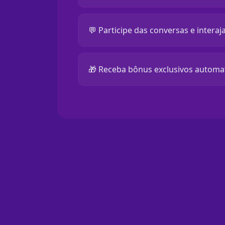
💬 Participe das conversas e interaj
🎁 Receba bônus exclusivos autom