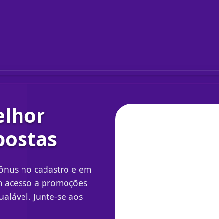
elhor
postas
ônus no cadastro e em
m acesso a promoções
ualável. Junte-se aos