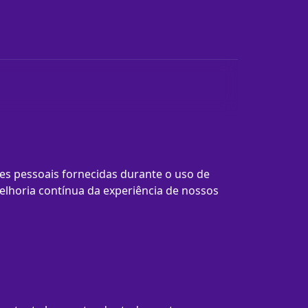
es pessoais fornecidas durante o uso de
elhoria contínua da experiência de nossos