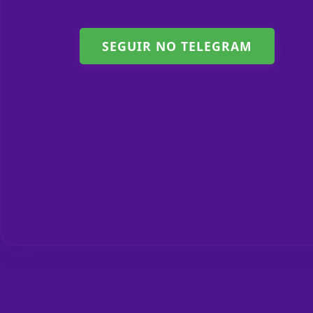
SEGUIR NO TELEGRAM