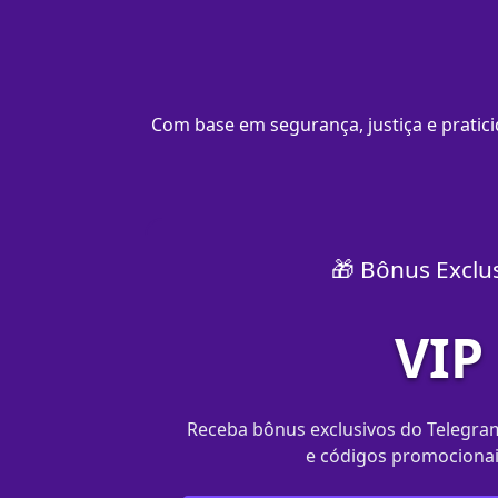
Com base em segurança, justiça e pratic
🎁 Bônus Exclu
VIP
Receba bônus exclusivos do Telegra
e códigos promocionai