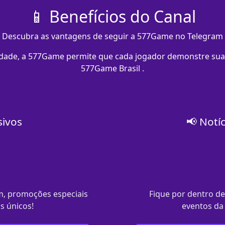
📱 Benefícios do Canal
Descubra as vantagens de seguir a 577Game no Telegram
idade, a 577Game permite que cada jogador demonstre suas
577Game Brasil .
sivos
📢 Notí
m, promoções especiais
Fique por dentro d
s únicos!
eventos da