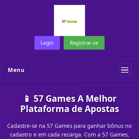
Login
Registrar-se
Menu
📱 57 Games A Melhor
Plataforma de Apostas
Cadastre-se na 57 Games para ganhar bônus no
cadastro e em cada recarga. Com a 57 Games,