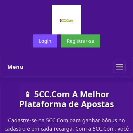
Login
Registrar-se
Menu
📱 5CC.Com A Melhor
Plataforma de Apostas
Cadastre-se na 5CC.Com para ganhar bônus no
cadastro e em cada recarga. Com a 5CC.Com, você