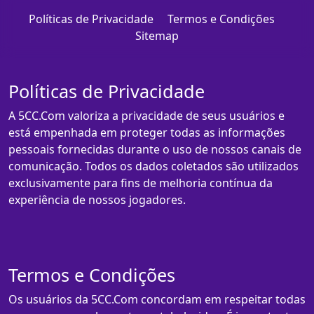
Políticas de Privacidade
Termos e Condições
Sitemap
Políticas de Privacidade
A 5CC.Com valoriza a privacidade de seus usuários e
está empenhada em proteger todas as informações
pessoais fornecidas durante o uso de nossos canais de
comunicação. Todos os dados coletados são utilizados
exclusivamente para fins de melhoria contínua da
experiência de nossos jogadores.
Termos e Condições
Os usuários da 5CC.Com concordam em respeitar todas