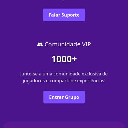
Falar Suporte
👥 Comunidade VIP
1000+
Junte-se a uma comunidade exclusiva de
jogadores e compartilhe experiências!
Entrar Grupo