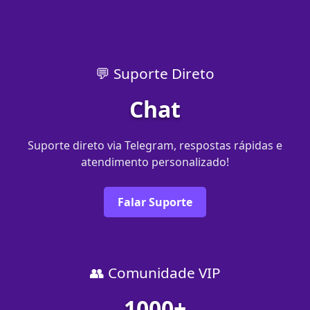
💬 Suporte Direto
Chat
Suporte direto via Telegram, respostas rápidas e
atendimento personalizado!
Falar Suporte
👥 Comunidade VIP
1000+