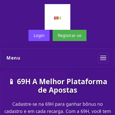
Login
Registrar-se
Menu
📱 69H A Melhor Plataforma
de Apostas
Cadastre-se na 69H para ganhar bônus no
cadastro e em cada recarga. Com a 69H, você tem