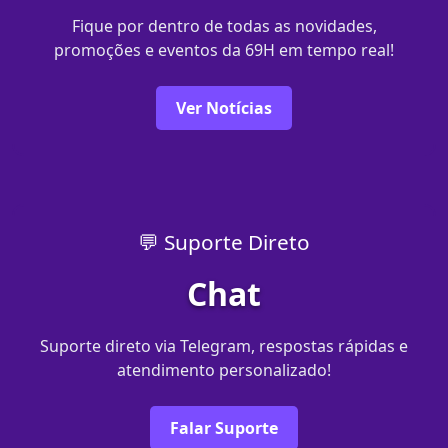
Fique por dentro de todas as novidades,
promoções e eventos da 69H em tempo real!
Ver Notícias
💬 Suporte Direto
Chat
Suporte direto via Telegram, respostas rápidas e
atendimento personalizado!
Falar Suporte