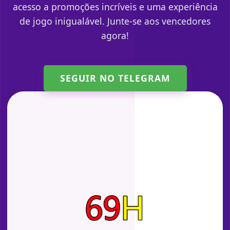
acesso a promoções incríveis e uma experiência
de jogo inigualável. Junte-se aos vencedores
agora!
SEGUIR NO TELEGRAM