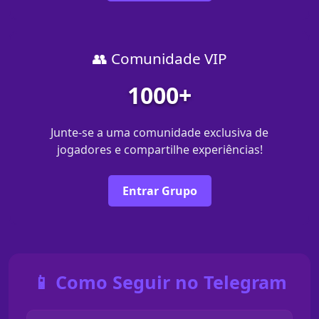
👥 Comunidade VIP
1000+
Junte-se a uma comunidade exclusiva de
jogadores e compartilhe experiências!
Entrar Grupo
📱 Como Seguir no Telegram