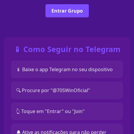
Entrar Grupo
📱 Como Seguir no Telegram
📱 Baixe o app Telegram no seu dispositivo
🔍 Procure por "@705WinOficial"
👆 Toque em "Entrar" ou "Join"
🔔 Ative as notificações para não perder