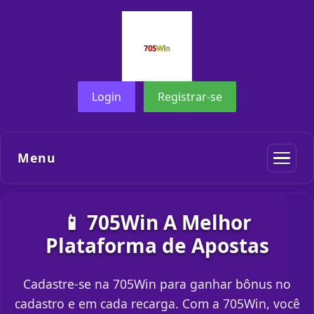
Login
Registrar-se
Menu
📱 705Win A Melhor
Plataforma de Apostas
Cadastre-se na 705Win para ganhar bônus no
cadastro e em cada recarga. Com a 705Win, você