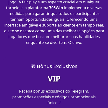
jogo. A fair play é um aspecto crucial em qualquer
torneio, e a plataforma
705Win
implementa diversas
medidas para garantir que todos os participantes
tenham oportunidades iguais. Oferecendo uma
interface amigável e suporte ao cliente em tempo real,
o site se destaca como uma das melhores opções para
jogadores que buscam melhorar suas habilidades
enquanto se divertem. O envo.
🎁 Bônus Exclusivos
VIP
Receba bônus exclusivos do Telegram,
promoções especiais e códigos promocionais
únicos!