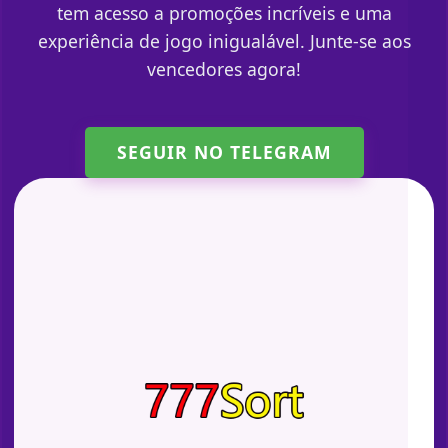
tem acesso a promoções incríveis e uma
experiência de jogo inigualável. Junte-se aos
vencedores agora!
SEGUIR NO TELEGRAM