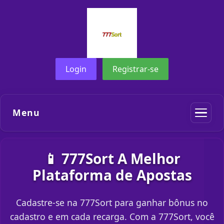
Login
Registrar-se
Menu
📱 777Sort A Melhor
Plataforma de Apostas
Cadastre-se na 777Sort para ganhar bônus no
cadastro e em cada recarga. Com a 777Sort, você