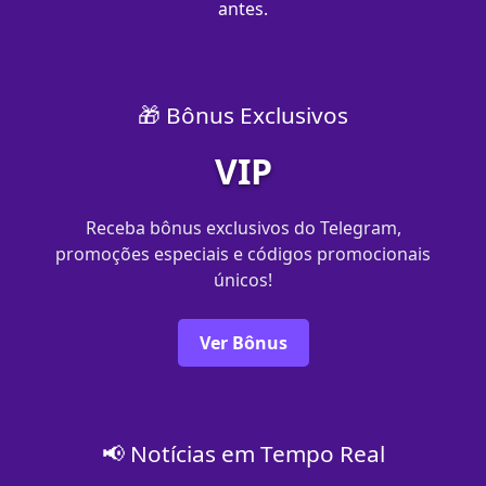
antes.
🎁 Bônus Exclusivos
VIP
Receba bônus exclusivos do Telegram,
promoções especiais e códigos promocionais
únicos!
Ver Bônus
📢 Notícias em Tempo Real