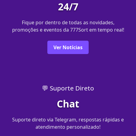
24/7
Fique por dentro de todas as novidades,
promoções e eventos da 777Sort em tempo real!
Ver Notícias
💬 Suporte Direto
Chat
Suporte direto via Telegram, respostas rápidas e
atendimento personalizado!