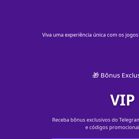
Viva uma experiência única com os jogos
🎁 Bônus Exclu
VIP
Receba bônus exclusivos do Telegra
e códigos promocionai