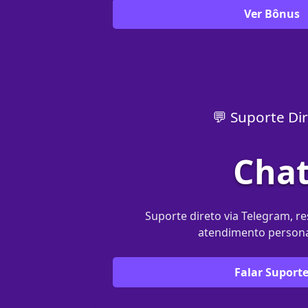
Ver Bônus
💬 Suporte Di
Cha
Suporte direto via Telegram, r
atendimento persona
Falar Suport