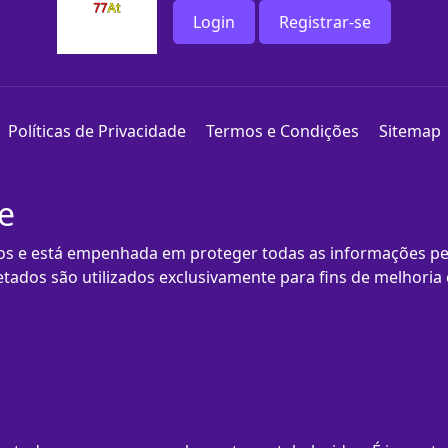
Login
Registrar-se
Políticas de Privacidade
Termos e Condições
Sitemap
de
rios e está empenhada em proteger todas as informações p
tados são utilizados exclusivamente para fins de melhoria