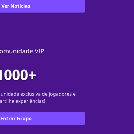
Ver Notícias
Comunidade VIP
1000+
unidade exclusiva de jogadores e
rtilhe experiências!
Entrar Grupo