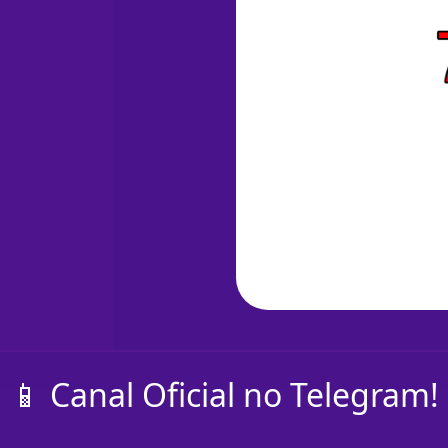
📱 Canal Oficial no Telegram!