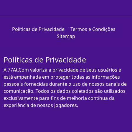
Políticas de Privacidade
Termos e Condições
Sitemap
Políticas de Privacidade
A 77At.Com valoriza a privacidade de seus usuários e
está empenhada em proteger todas as informações
pessoais fornecidas durante o uso de nossos canais de
comunicação. Todos os dados coletados são utilizados
exclusivamente para fins de melhoria contínua da
experiência de nossos jogadores.