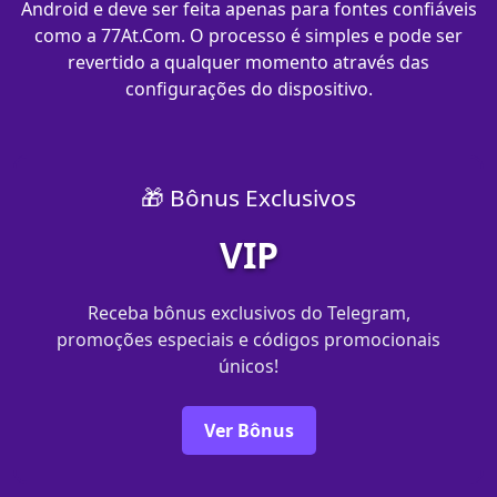
Android e deve ser feita apenas para fontes confiáveis
como a 77At.Com. O processo é simples e pode ser
revertido a qualquer momento através das
configurações do dispositivo.
🎁 Bônus Exclusivos
VIP
Receba bônus exclusivos do Telegram,
promoções especiais e códigos promocionais
únicos!
Ver Bônus