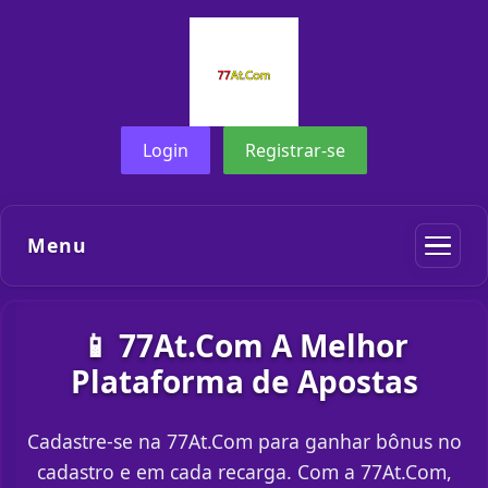
Login
Registrar-se
Menu
📱 77At.Com A Melhor
Plataforma de Apostas
Cadastre-se na 77At.Com para ganhar bônus no
cadastro e em cada recarga. Com a 77At.Com,