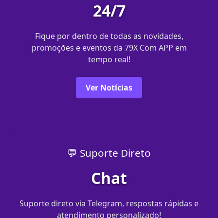
24/7
Fique por dentro de todas as novidades,
promoções e eventos da 79X Com APP em
tempo real!
Ver Notícias
💬 Suporte Direto
Chat
Suporte direto via Telegram, respostas rápidas e
atendimento personalizado!