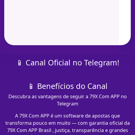
📱 Canal Oficial no Telegram!
📱 Benefícios do Canal
Descubra as vantagens de seguir a 79X Com APP no
Telegram
A 79X Com APP é um software de apostas que
transforma pouco em muito — com garantia oficial da
79X Com APP Brasil , justiça, transparência e grandes