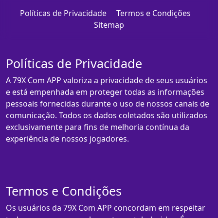
Políticas de Privacidade
Termos e Condições
Sitemap
Políticas de Privacidade
A 79X Com APP valoriza a privacidade de seus usuários
e está empenhada em proteger todas as informações
pessoais fornecidas durante o uso de nossos canais de
comunicação. Todos os dados coletados são utilizados
exclusivamente para fins de melhoria contínua da
experiência de nossos jogadores.
Termos e Condições
Os usuários da 79X Com APP concordam em respeitar