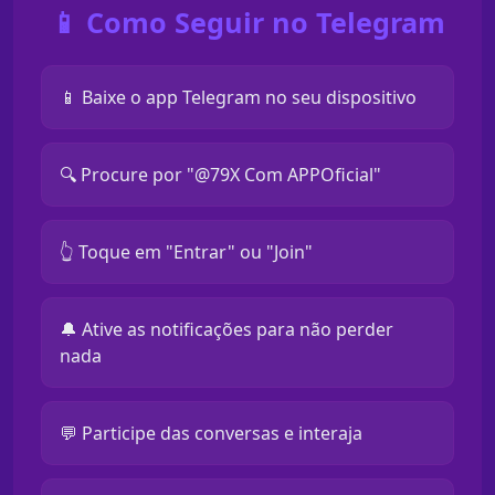
📱 Como Seguir no Telegram
📱 Baixe o app Telegram no seu dispositivo
🔍 Procure por "@79X Com APPOficial"
👆 Toque em "Entrar" ou "Join"
🔔 Ative as notificações para não perder
nada
💬 Participe das conversas e interaja