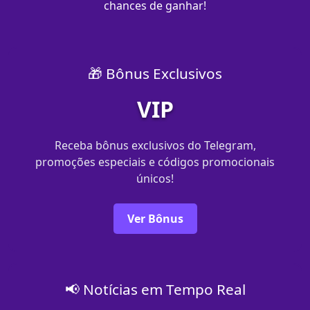
chances de ganhar!
🎁 Bônus Exclusivos
VIP
Receba bônus exclusivos do Telegram,
promoções especiais e códigos promocionais
únicos!
Ver Bônus
📢 Notícias em Tempo Real