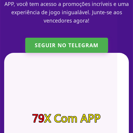
APP, você tem acesso a promoções incríveis e uma
experiência de jogo inigualável. Junte-se aos
vencedores agora!
SEGUIR NO TELEGRAM