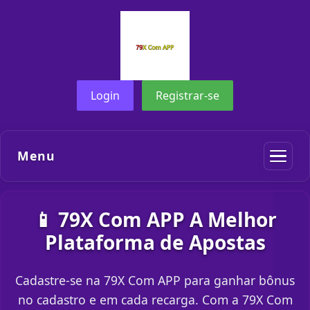
Login
Registrar-se
Menu
📱 79X Com APP A Melhor
Plataforma de Apostas
Cadastre-se na 79X Com APP para ganhar bônus
no cadastro e em cada recarga. Com a 79X Com