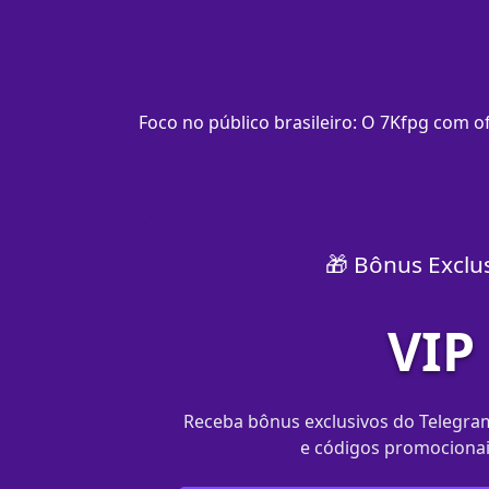
Foco no público brasileiro: O 7Kfpg com​
🎁 Bônus Exclu
VIP
Receba bônus exclusivos do Telegra
e códigos promocionai