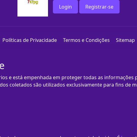
Login
Registrar-se
Políticas de Privacidade
Termos e Condições
Sitemap
de
ários e está empenhada em proteger todas as informações 
os coletados são utilizados exclusivamente para fins de m