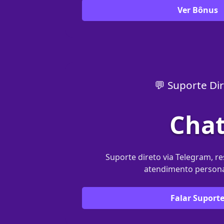
Ver Bônus
💬 Suporte Di
Cha
Suporte direto via Telegram, r
atendimento persona
Falar Suport