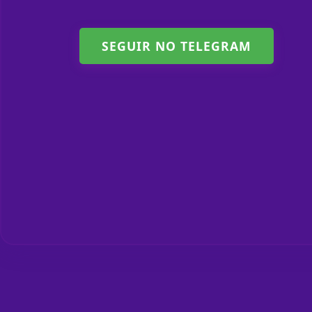
SEGUIR NO TELEGRAM