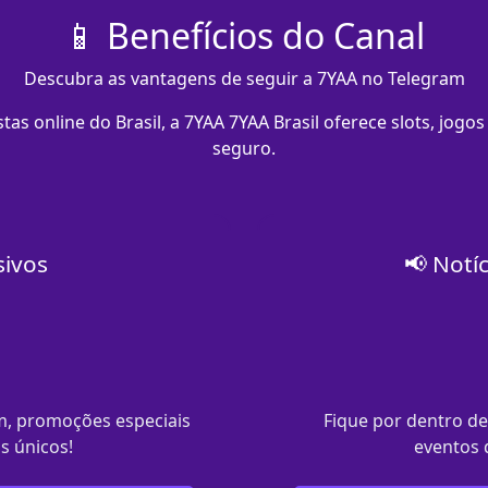
📱 Benefícios do Canal
Descubra as vantagens de seguir a 7YAA no Telegram
as online do Brasil, a 7YAA 7YAA Brasil oferece slots, jog
seguro.
sivos
📢 Notí
m, promoções especiais
Fique por dentro d
s únicos!
eventos 