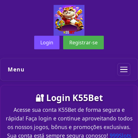
Login
Registrar-se
Menu
🔐 Login K55Bet
Acesse sua conta K55Bet de forma segura e
rápida! Faça login e continue aproveitando todos
os nossos jogos, bônus e promoções exclusivas.
Sua conta está sempre segura conosco!
999Slots